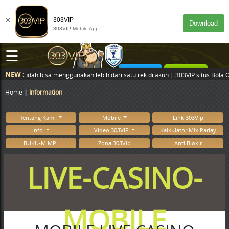
×
303VIP
Download
303VIP Mobile App
☰
DESKTOP
MASUK
NEW :
 sekarang sudah bisa menggunakan lebih dari satu rek di akun | 303VIP situ
Home
Information
Tentang Kami
Mobile
Link 303Vip
Info
Video 303VIP
Kalkulator Mix Parlay
BUKU-MIMPI
Zona 303Vip
Anti Blokir
LIVE-CASINO-
MOBILE