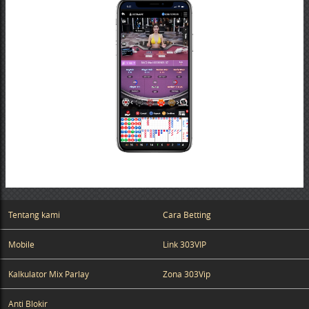
Tentang kami
Cara Betting
Mobile
Link 303VIP
Kalkulator Mix Parlay
Zona 303Vip
Anti Blokir