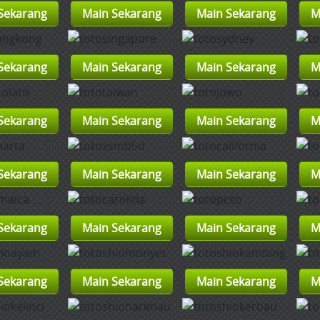
Sekarang
Main Sekarang
Main Sekarang
M
Sekarang
Main Sekarang
Main Sekarang
M
Sekarang
Main Sekarang
Main Sekarang
M
Sekarang
Main Sekarang
Main Sekarang
M
Sekarang
Main Sekarang
Main Sekarang
M
Sekarang
Main Sekarang
Main Sekarang
M