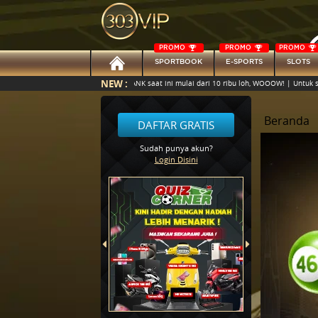
PROMO
PROMO
PROMO
SPORTBOOK
E-SPORTS
SLOTS
NEW :
! Kabar Gembira untuk deposit BANK saat ini mulai dari 10 ribu loh, WOOOW! | Untuk seka
Beranda
DAFTAR GRATIS
Sudah punya akun?
Login Disini