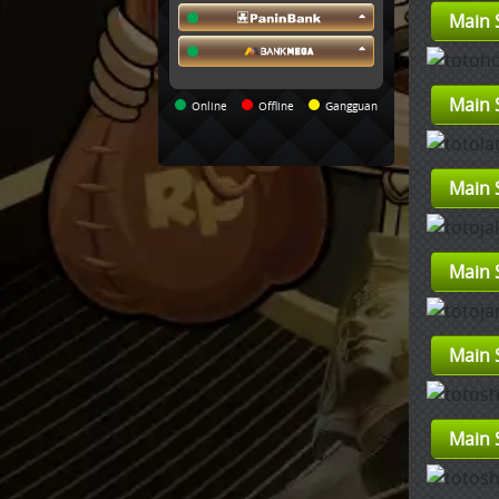
Main 
Main 
Online
Offline
Gangguan
Main 
Main 
Main 
Main 