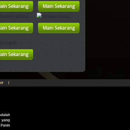
ain Sekarang
Main Sekarang
ain Sekarang
Main Sekarang
ain Sekarang
kir
|
adalah
 yang
 Panin