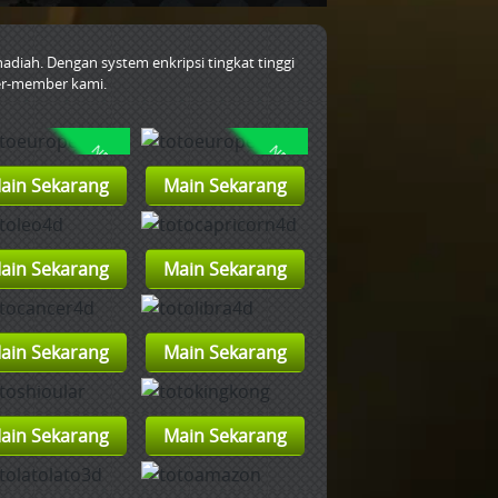
diah. Dengan system enkripsi tingkat tinggi
er-member kami.
NEW
NEW
ain Sekarang
Main Sekarang
ain Sekarang
Main Sekarang
ain Sekarang
Main Sekarang
ain Sekarang
Main Sekarang