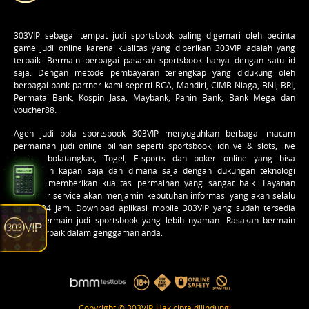
303VIP
sebagai tempat judi sportsbook paling digemari oleh pecinta
game judi online karena kualitas yang diberikan 303VIP adalah yang
terbaik. Bermain berbagai pasaran sportsbook hanya dengan satu id
saja. Dengan metode pembayaran terlengkap yang didukung oleh
berbagai bank partner kami seperti BCA, Mandiri, CIMB Niaga, BNI, BRI,
Permata Bank, Kospin Jasa, Maybank, Panin Bank, Bank Mega dan
voucher88.
Agen judi bola sportsbook 303VIP menyuguhkan berbagai macam
permainan
judi online
pilihan seperti sportsbook, idnlive & slots, live
casino, bolatangkas, Togel, E-sports dan poker online yang bisa
dimainkan kapan saja dan dimana saja dengan dukungan teknologi
terbaru memberikan kualitas permainan yang sangat baik. Layanan
customer service akan menjamin kebutuhan informasi yang akan selalu
online 24 jam. Download aplikasi mobile 303VIP yang sudah tersedia
untuk bermain judi sportsbook yang lebih nyaman. Rasakan bermain
game terbaik dalam genggaman anda.
Copyright © 303VIP. Hak cipta dilindungi