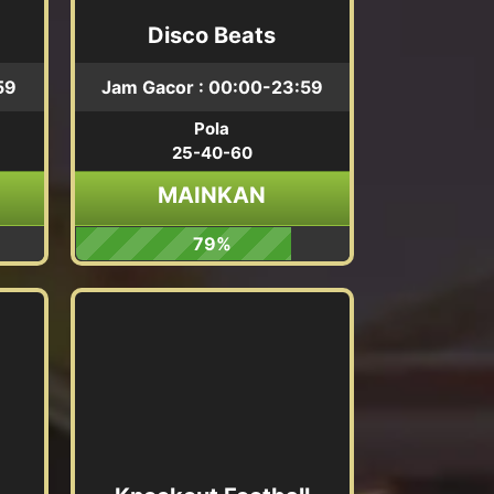
Disco Beats
59
Jam Gacor : 00:00-23:59
Pola
25-40-60
MAINKAN
79%