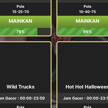
Pola
Pola
15-25-70
10-40-75
MAINKAN
MAINKAN
78%
96%
Wild Trucks
Hot Hot Hallowee
am Gacor : 00:00-23:59
Jam Gacor : 00:00-23:
Pola
Pola