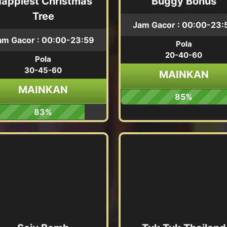
appiest Christmas
Buggy Bonus
Tree
Jam Gacor : 00:00-23:
am Gacor : 00:00-23:59
Pola
20-40-60
Pola
30-45-60
MAINKAN
MAINKAN
85%
83%