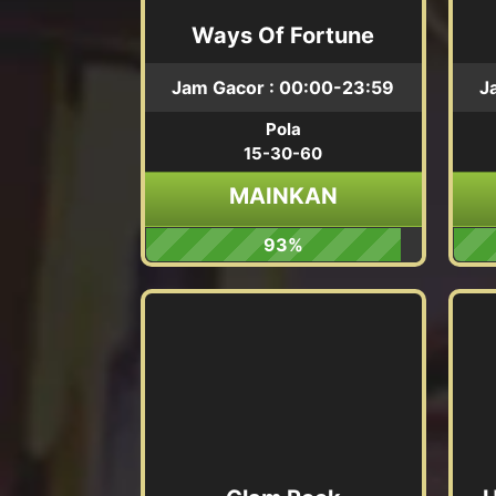
Ways Of Fortune
Jam Gacor : 00:00-23:59
J
Pola
15-30-60
MAINKAN
93%