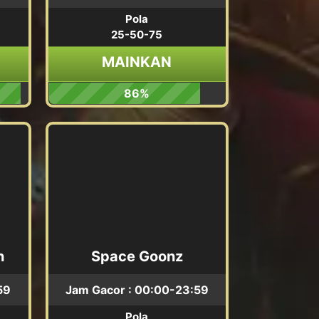
Pola
25-50-75
MAINKAN
86%
n
Space Goonz
59
Jam Gacor : 00:00-23:59
Pola