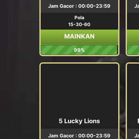
Jam Gacor : 00:00-23:59
J
Pola
15-30-60
MAINKAN
99%
5 Lucky Lions
Jam Gacor : 00:00-23:59
J