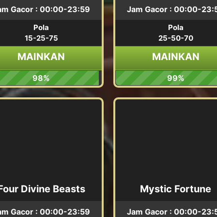
am Gacor : 00:00-23:59
Jam Gacor : 00:00-23:
Pola
Pola
15-25-75
25-50-70
MAINKAN
MAINKAN
98%
99%
Four Divine Beasts
Mystic Fortune
am Gacor : 00:00-23:59
Jam Gacor : 00:00-23: