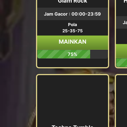
Glam Rock
H
Jam Gacor : 00:00-23:59
J
Pola
25-35-75
MAINKAN
75%