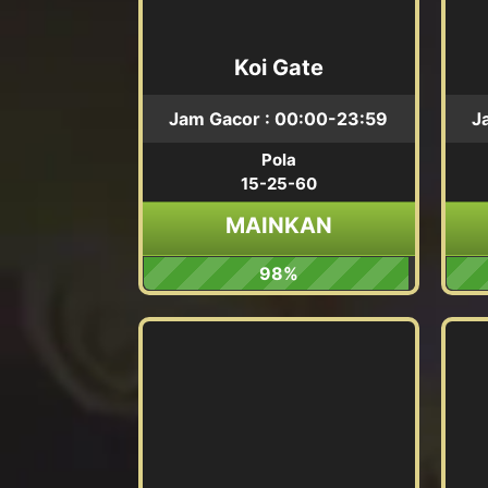
Koi Gate
Jam Gacor : 00:00-23:59
J
Pola
15-25-60
MAINKAN
98%