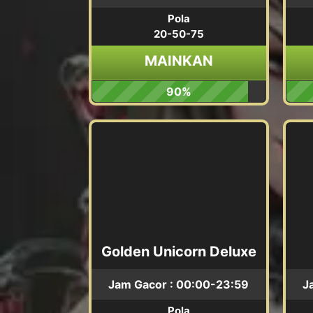
Pola
20-50-75
MAINKAN
90%
Golden Unicorn Deluxe
Jam Gacor : 00:00-23:59
J
Pola